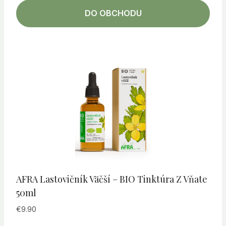
DO OBCHODU
AFRA Lastovičník Väčší – BIO Tinktúra Z Vňate
50ml
€
9.90