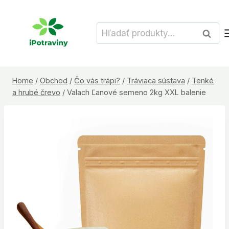
Skip
to
Hľadať:
Vyhľad
content
Home
/
Obchod
/
Čo vás trápi?
/
Tráviaca sústava
/
Tenké
a hrubé črevo
/
Valach Ľanové semeno 2kg XXL balenie