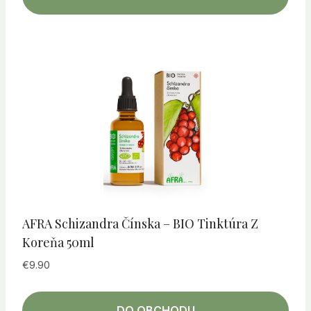
AFRA Schizandra Čínska – BIO Tinktúra Z
Koreňa 50ml
€
9.90
DO OBCHODU