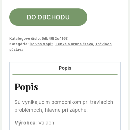
DO OBCHODU
Katalógové číslo:
5db46f2c4163
Kategórie:
Čo vás trápi?
,
Tenké a hrubé črevo
,
Tráviaca
sústava
Popis
Popis
Sú vynikajúcim pomocníkom pri tráviacich
problémoch, hlavne pri zápche.
Výrobca:
Valach