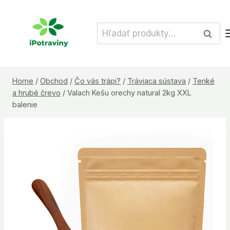
Skip
to
Hľadať:
Vyhľad
content
Home
/
Obchod
/
Čo vás trápi?
/
Tráviaca sústava
/
Tenké
a hrubé črevo
/
Valach Kešu orechy natural 2kg XXL
balenie