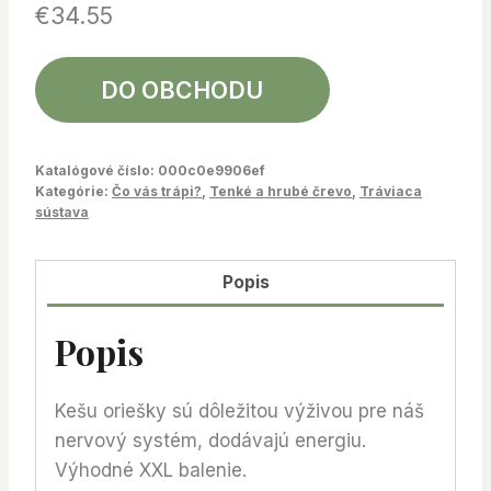
€
34.55
DO OBCHODU
Katalógové číslo:
000c0e9906ef
Kategórie:
Čo vás trápi?
,
Tenké a hrubé črevo
,
Tráviaca
sústava
Popis
Popis
Kešu oriešky sú dôležitou výživou pre náš
nervový systém, dodávajú energiu.
Výhodné XXL balenie.