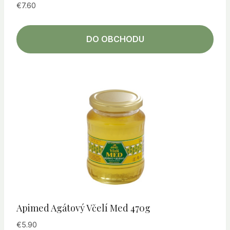
€
7.60
DO OBCHODU
Apimed Agátový Včelí Med 470g
€
5.90