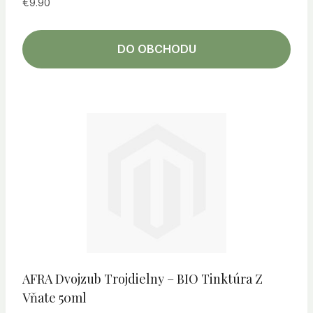
€
9.90
DO OBCHODU
AFRA Dvojzub Trojdielny – BIO Tinktúra Z
Vňate 50ml