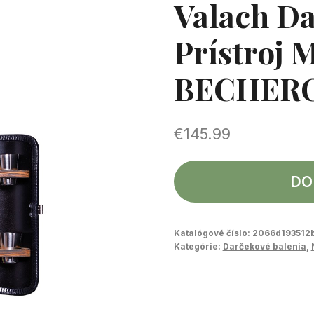
Valach Da
Prístroj 
BECHER
€
145.99
DO
Katalógové číslo:
2066d193512
Kategórie:
Darčekové balenia
,