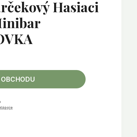
rčekový Hasiaci
Minibar
OVKA
 OBCHODU
b
Nápoje