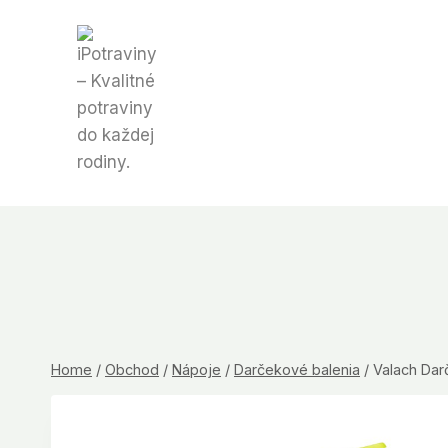
Skip
to
content
Home
/
Obchod
/
Nápoje
/
Darčekové balenia
/
Valach Dar