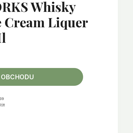
RKS Whisky
e Cream Liquer
l
 OBCHODU
39
oje