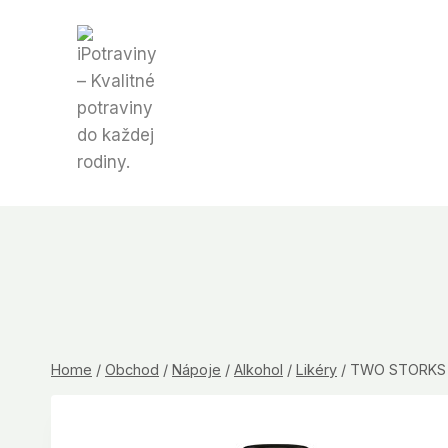
Skip
to
content
Home
/
Obchod
/
Nápoje
/
Alkohol
/
Likéry
/
TWO STORKS W