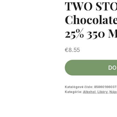
TWO STO
Chocolat
25% 350 M
€
8.55
DO
Katalógové číslo:
85860166037
Kategórie:
Alkohol
,
Likéry
,
Náp