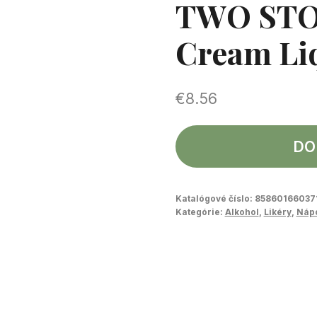
TWO STO
Cream Liq
€
8.56
DO
Katalógové číslo:
85860166037
Kategórie:
Alkohol
,
Likéry
,
Náp