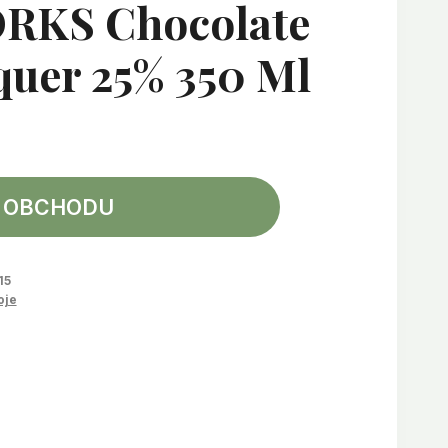
RKS Chocolate
uer 25% 350 Ml
 OBCHODU
15
oje