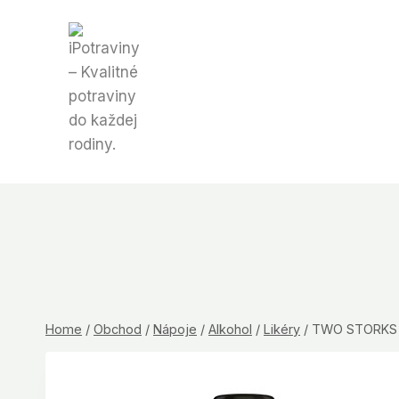
Skip
to
content
Home
/
Obchod
/
Nápoje
/
Alkohol
/
Likéry
/
TWO STORKS C