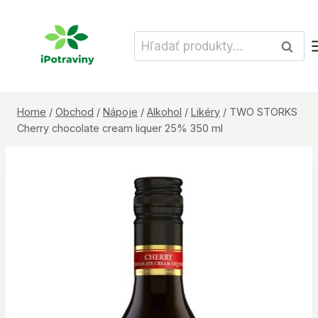
Skip
to
Hľadať:
Vyhľad
content
Home
/
Obchod
/
Nápoje
/
Alkohol
/
Likéry
/
TWO STORKS
Cherry chocolate cream liquer 25% 350 ml