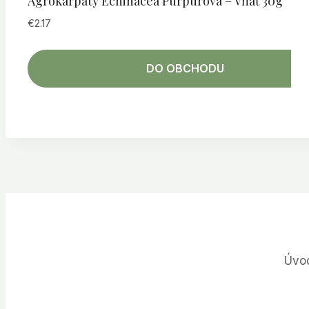
Agrokarpaty Echinacea Purpurová – Vňať 30g
€
2.17
DO OBCHODU
Úvo