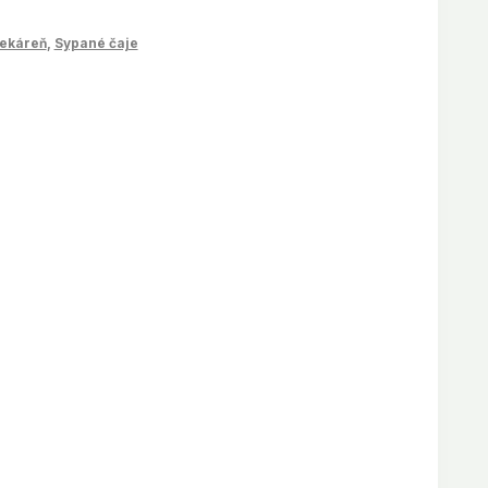
lekáreň
,
Sypané čaje