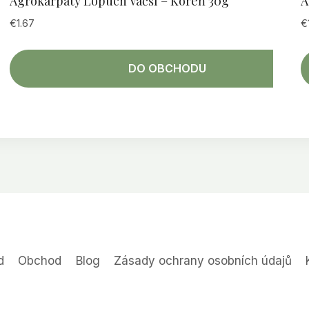
Agrokarpaty Lopúch Väčší – Koreň 30g
A
€
1.67
€
DO OBCHODU
d
Obchod
Blog
Zásady ochrany osobních údajů