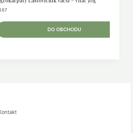
grokarpaty Lastovičník Väčší – Vňať 30g
1.67
DO OBCHODU
Kontakt