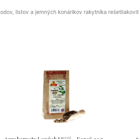
dov, listov a jemných konárikov rakytníka rešetliakovi