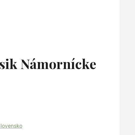
asik Námornícke
Slovensko