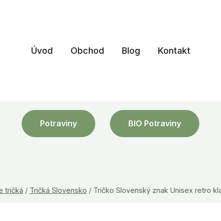
Úvod
Obchod
Blog
Kontakt
Potraviny
BIO Potraviny
e tričká
/
Tričká Slovensko
/
Tričko Slovenský znak Unisex retro 