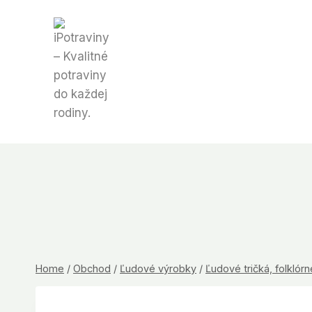
Skip
to
content
Home
/
Obchod
/
Ľudové výrobky
/
Ľudové tričká, folklórn