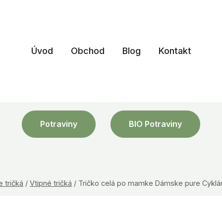
Úvod
Obchod
Blog
Kontakt
Potraviny
BIO Potraviny
e tričká
/
Vtipné tričká
/
Tričko celá po mamke Dámske pure Cykl