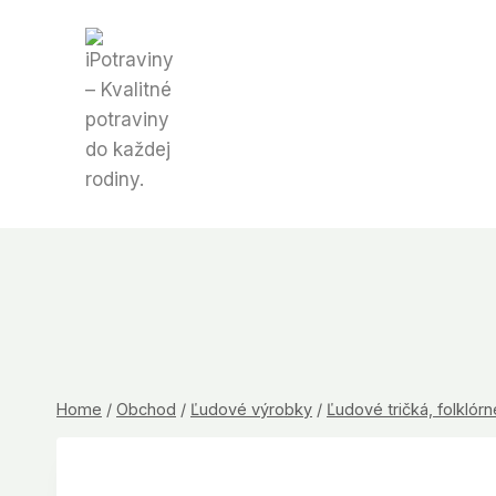
Skip
to
content
Home
/
Obchod
/
Ľudové výrobky
/
Ľudové tričká, folklórn