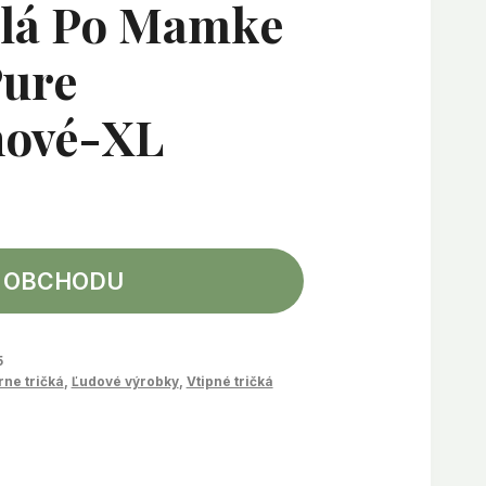
elá Po Mamke
ure
nové-XL
 OBCHODU
5
rne tričká
,
Ľudové výrobky
,
Vtipné tričká