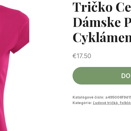
Tričko C
Dámske P
Cykláme
€
17.50
DO
Katalógové číslo:
a495006f9d1
Kategórie:
Ľudové tričká, folkló