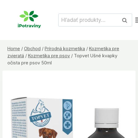
Skip
to
Hľadať:
Vyhľad
content
Home
/
Obchod
/
Prírodná kozmetika
/
Kozmetika pre
zvieratá
/
Kozmetika pre psov
/
Topvet Ušné kvapky
očista pre psov 50ml