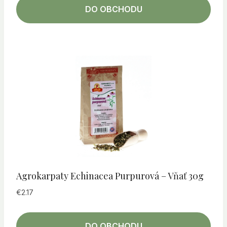
DO OBCHODU
Agrokarpaty Echinacea Purpurová – Vňať 30g
€
2.17
DO OBCHODU