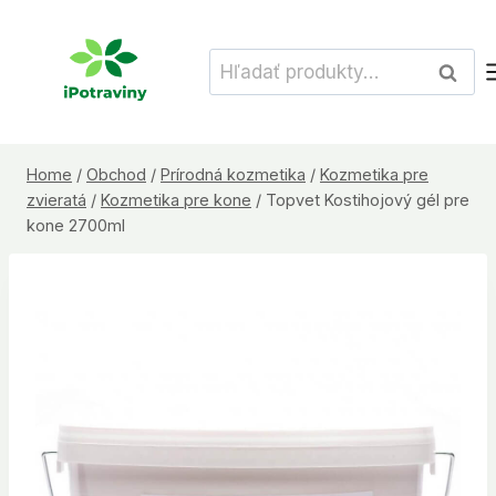
Skip
to
Hľadať:
Vyhľad
content
Home
/
Obchod
/
Prírodná kozmetika
/
Kozmetika pre
zvieratá
/
Kozmetika pre kone
/
Topvet Kostihojový gél pre
kone 2700ml