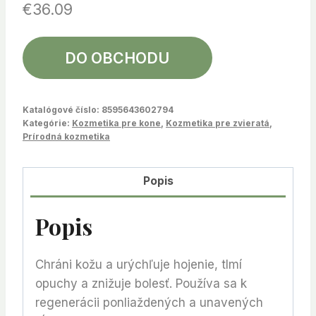
€
36.09
DO OBCHODU
Katalógové číslo:
8595643602794
Kategórie:
Kozmetika pre kone
,
Kozmetika pre zvieratá
,
Prírodná kozmetika
Popis
Popis
Chráni kožu a urýchľuje hojenie, tlmí
opuchy a znižuje bolesť. Používa sa k
regenerácii ponliaždených a unavených