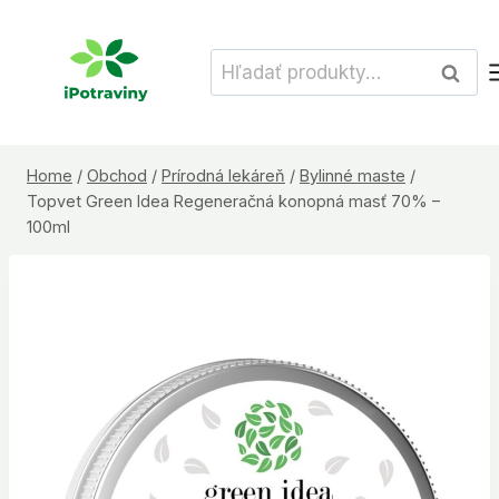
Skip
to
Hľadať:
Vyhľad
content
Home
/
Obchod
/
Prírodná lekáreň
/
Bylinné maste
/
Topvet Green Idea Regeneračná konopná masť 70% –
100ml