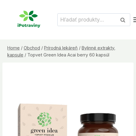
Skip
to
Hľadať:
Vyhľad
content
Home
/
Obchod
/
Prírodná lekáreň
/
Bylinné extrakty,
kapsule
/
Topvet Green Idea Acai berry 60 kapsúl