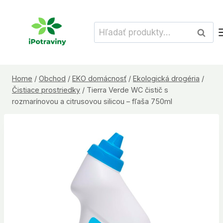
Skip
to
Hľadať:
Vyhľad
content
Home
/
Obchod
/
EKO domácnosť
/
Ekologická drogéria
/
Čistiace prostriedky
/
Tierra Verde WC čistič s
rozmarínovou a citrusovou silicou – fľaša 750ml