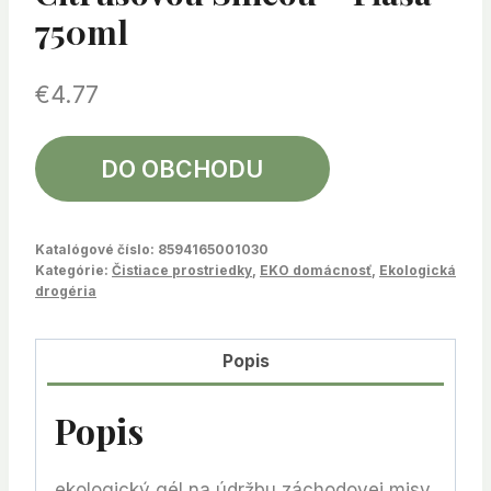
750ml
€
4.77
DO OBCHODU
Katalógové číslo:
8594165001030
Kategórie:
Čistiace prostriedky
,
EKO domácnosť
,
Ekologická
drogéria
Popis
Popis
ekologický gél na údržbu záchodovej misy,