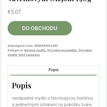
€
5.07
DO OBCHODU
Katalógové číslo:
8595691810493
Kategórie:
Bylinné mydlá
,
Prírodná kozmetika
,
Prírodné
mydlá, tuhé šampóny
Popis
Popis
nenápadné mydlo s fascinujúcou históriou
a jedinečnými účinkami na pokožku tváre,