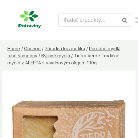
Skip
to
Hľadať:
Vyhľad
content
Home
/
Obchod
/
Prírodná kozmetika
/
Prírodné mydlá,
tuhé šampóny
/
Bylinné mydlá
/
Tierra Verde Tradičné
mydlo z ALEPPA s vavrínovým olejom 190g