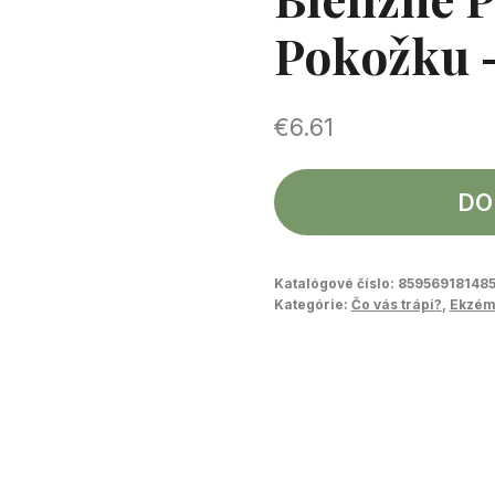
Pokožku –
€
6.61
DO
Katalógové číslo:
85956918148
Kategórie:
Čo vás trápi?
,
Ekzém