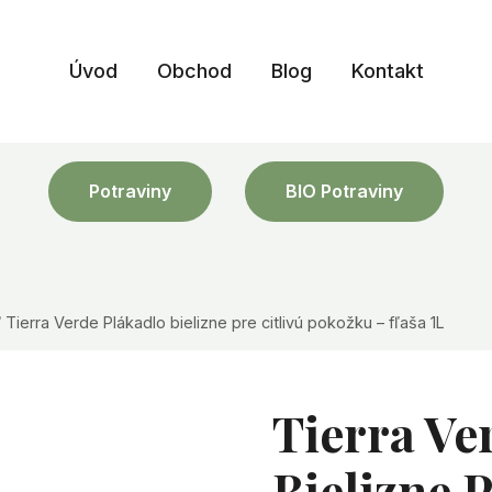
Úvod
Obchod
Blog
Kontakt
Potraviny
BIO Potraviny
/
Tierra Verde Plákadlo bielizne pre citlivú pokožku – fľaša 1L
Tierra Ve
Bielizne P