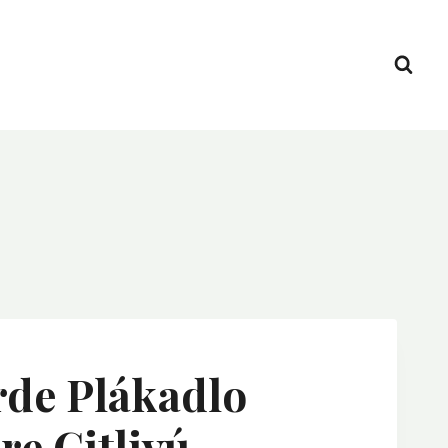
rde Plákadlo
re Citlivú