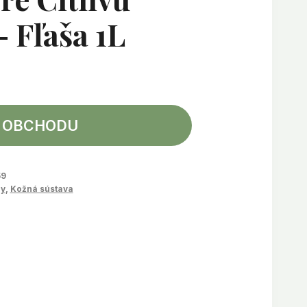
 Fľaša 1L
 OBCHODU
59
y
,
Kožná sústava