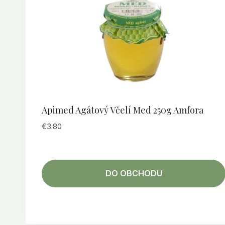
Apimed Agátový Včelí Med 250g Amfora
€
3.80
DO OBCHODU