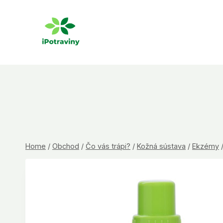
Skip
to
content
Home
/
Obchod
/
Čo vás trápi?
/
Kožná sústava
/
Ekzémy