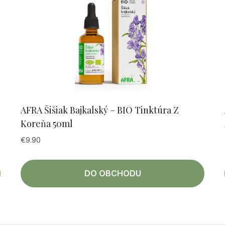
AFRA Šišiak Bajkalský – BIO Tinktúra Z
Koreňa 50ml
€
9.90
DO OBCHODU