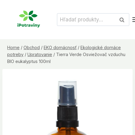
Skip
to
Hľadať:
Vyhľad
content
Home
/
Obchod
/
EKO domácnosť
/
Ekologické domáce
potreby
/
Upratovanie
/
Tierra Verde Osviežovač vzduchu
BIO eukalyptus 100ml