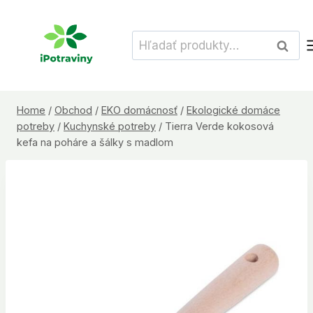
Skip
to
Hľadať:
Vyhľad
content
Home
/
Obchod
/
EKO domácnosť
/
Ekologické domáce
potreby
/
Kuchynské potreby
/
Tierra Verde kokosová
kefa na poháre a šálky s madlom