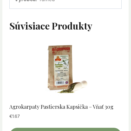
Súvisiace Produkty
Agrokarpaty Pastierska Kapsička – Vňať 30g
€
1.67