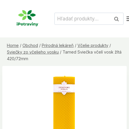
Skip
to
Hľadať:
Vyhľad
content
Home
/
Obchod
/
Prírodná lekáreň
/
Včelie produkty
/
Sviečky zo včelieho vosku
/
Tamed Sviečka včelí vosk žltá
420/72mm