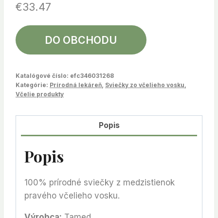
€
33.47
DO OBCHODU
Katalógové číslo:
efc346031268
Kategórie:
Prírodná lekáreň
,
Sviečky zo včelieho vosku
,
Včelie produkty
Popis
Popis
100% prírodné sviečky z medzistienok
pravého včelieho vosku.
Výrobca:
Tamed