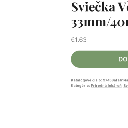
Sviečka V
33mm/4
€
1.63
DO
Katalógové číslo:
97459afa614
Kategórie:
Prírodná lekáreň
,
Sv