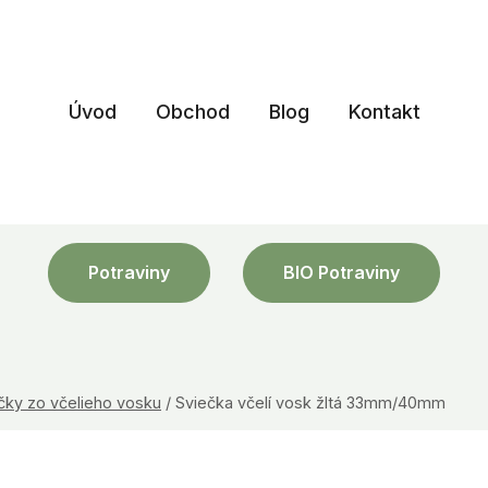
Úvod
Obchod
Blog
Kontakt
Potraviny
BIO Potraviny
čky zo včelieho vosku
/
Sviečka včelí vosk žltá 33mm/40mm