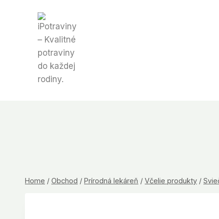
Skip
to
content
Home
/
Obchod
/
Prírodná lekáreň
/
Včelie produkty
/
Svie