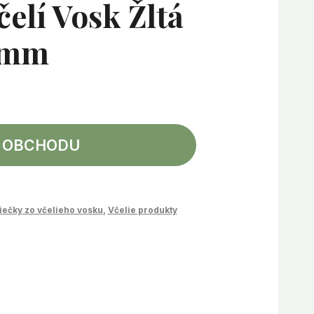
čelí Vosk Žltá
0mm
 OBCHODU
a
iečky zo včelieho vosku
,
Včelie produkty