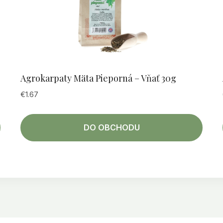
Agrokarpaty Mäta Pieporná – Vňať 30g
€
1.67
DO OBCHODU