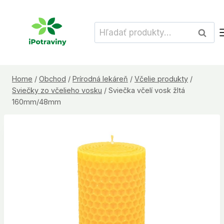
Skip
to
Hľadať:
Vyhľad
content
Home
/
Obchod
/
Prírodná lekáreň
/
Včelie produkty
/
Sviečky zo včelieho vosku
/
Sviečka včelí vosk žltá
160mm/48mm