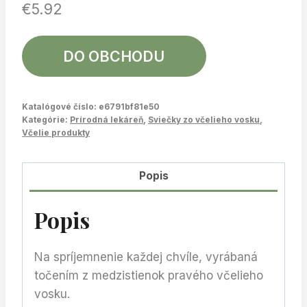
€
5.92
DO OBCHODU
Katalógové číslo:
e6791bf81e50
Kategórie:
Prírodná lekáreň
,
Sviečky zo včelieho vosku
,
Včelie produkty
Popis
Popis
Na spríjemnenie každej chvíle, vyrábaná
točením z medzistienok pravého včelieho
vosku.