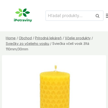
Skip
to
Hľadať:
Vyhľad
content
Home
/
Obchod
/
Prírodná lekáreň
/
Včelie produkty
/
Sviečky zo včelieho vosku
/
Sviečka včelí vosk žltá
110mm/30mm