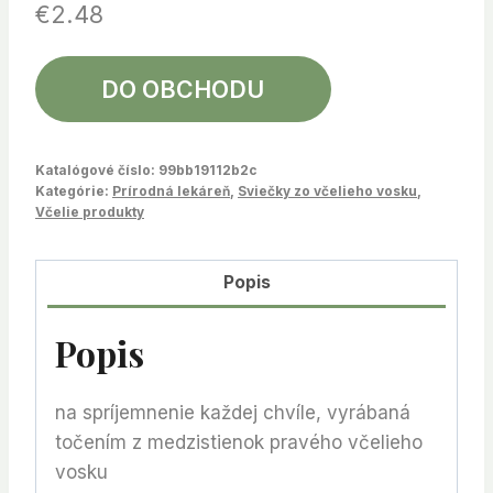
€
2.48
DO OBCHODU
Katalógové číslo:
99bb19112b2c
Kategórie:
Prírodná lekáreň
,
Sviečky zo včelieho vosku
,
Včelie produkty
Popis
Popis
na spríjemnenie každej chvíle, vyrábaná
točením z medzistienok pravého včelieho
vosku