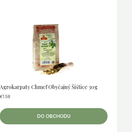
Agrokarpaty Chmeľ Obyčajný Šištice 30g
€
1.58
DO OBCHODU