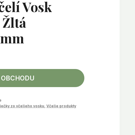
čelí Vosk
Žltá
0mm
 OBCHODU
e
iečky zo včelieho vosku
,
Včelie produkty