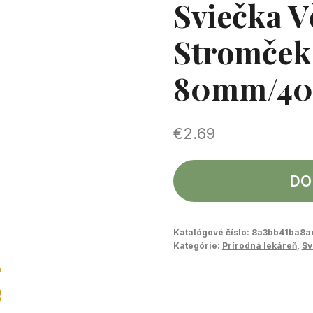
Sviečka V
Stromček 
80mm/4
€
2.69
DO
Katalógové číslo:
8a3bb41ba8a
Kategórie:
Prírodná lekáreň
,
Sv