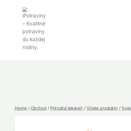
Skip
to
content
Home
/
Obchod
/
Prírodná lekáreň
/
Včelie produkty
/
Svie