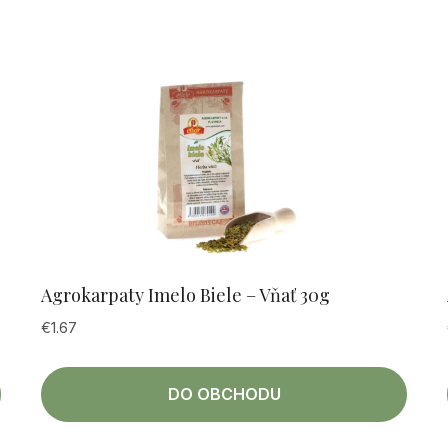
Agrokarpaty Imelo Biele – Vňať 30g
€
1.67
DO OBCHODU