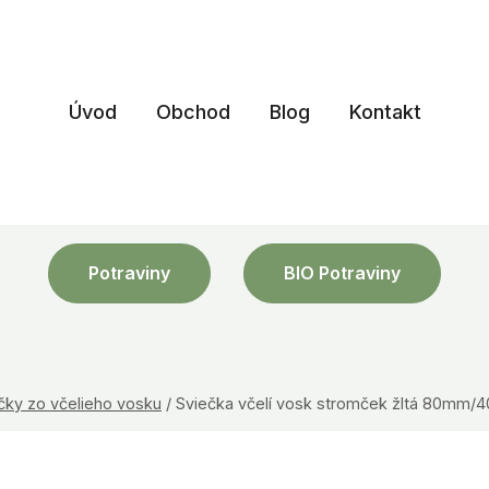
Úvod
Obchod
Blog
Kontakt
Potraviny
BIO Potraviny
čky zo včelieho vosku
/
Sviečka včelí vosk stromček žltá 80mm