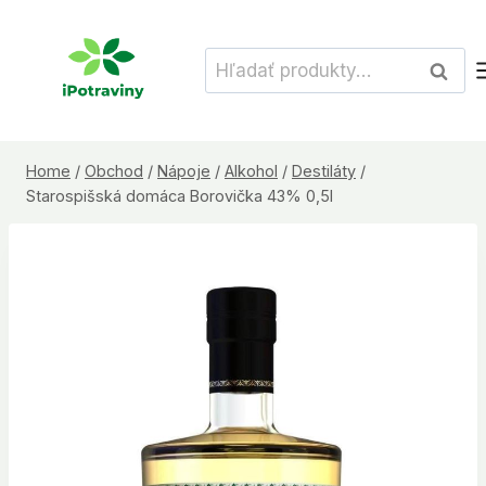
Skip
to
Hľadať:
Vyhľad
content
Home
/
Obchod
/
Nápoje
/
Alkohol
/
Destiláty
/
Starospišská domáca Borovička 43% 0,5l