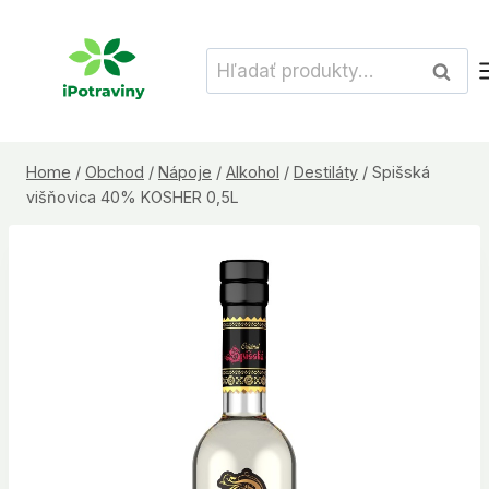
Skip
to
Hľadať:
Vyhľad
content
Home
/
Obchod
/
Nápoje
/
Alkohol
/
Destiláty
/
Spišská
višňovica 40% KOSHER 0,5L