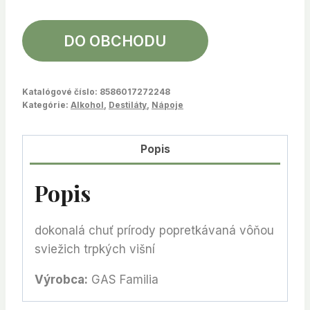
DO OBCHODU
Katalógové číslo:
8586017272248
Kategórie:
Alkohol
,
Destiláty
,
Nápoje
Popis
Popis
dokonalá chuť prírody popretkávaná vôňou
sviežich trpkých višní
Výrobca:
GAS Familia