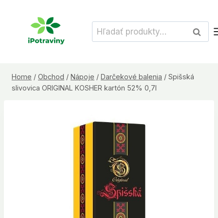
Skip
to
Hľadať:
Vyhľad
content
Home
/
Obchod
/
Nápoje
/
Darčekové balenia
/
Spišská
slivovica ORIGINAL KOSHER kartón 52% 0,7l