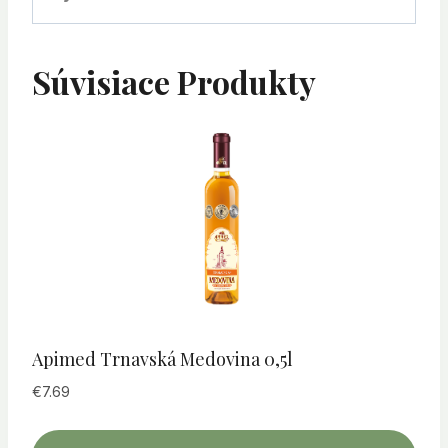
Súvisiace Produkty
Apimed Trnavská Medovina 0,5l
€
7.69