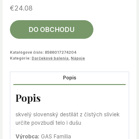
€
24.08
DO OBCHODU
Katalógové číslo:
8586017274204
Kategórie:
Darčekové balenia
,
Nápoje
Popis
Popis
skvelý slovenský destilát z čistých sliviek
určite povzbudí telo i dušu
Výrobca:
GAS Familia