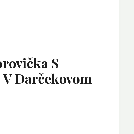
orovička S
y V Darčekovom