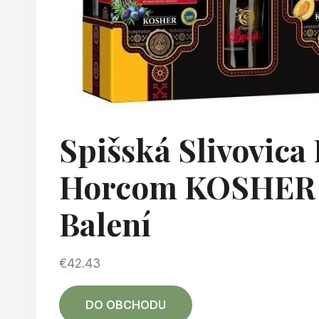
Spišská Slivovic
Horcom KOSHER 4
Balení
€
42.43
DO OBCHODU