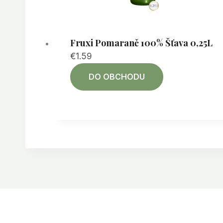
Fruxi Pomaranč 100% Šťava 0,25L
€
1.59
DO OBCHODU