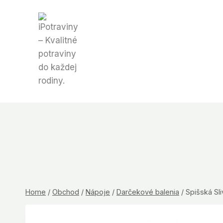
Skip
to
content
Home
/
Obchod
/
Nápoje
/
Darčekové balenia
/
Spišská Sl