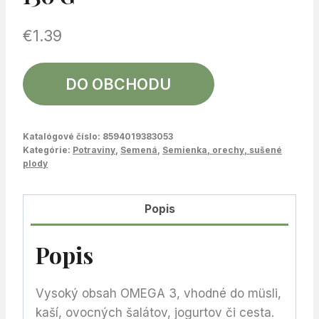
€
1.39
DO OBCHODU
Katalógové číslo:
8594019383053
Kategórie:
Potraviny
,
Semená
,
Semienka, orechy, sušené
plody
Popis
Popis
Vysoký obsah OMEGA 3, vhodné do müsli,
kaší, ovocných šalátov, jogurtov či cesta.