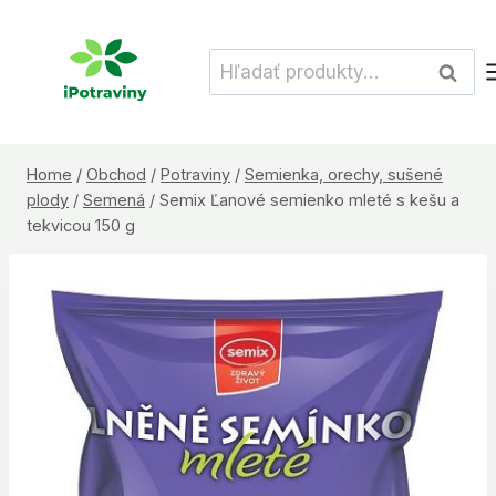
Skip
to
Hľadať:
Vyhľad
content
Home
/
Obchod
/
Potraviny
/
Semienka, orechy, sušené
plody
/
Semená
/
Semix Ľanové semienko mleté s kešu a
tekvicou 150 g