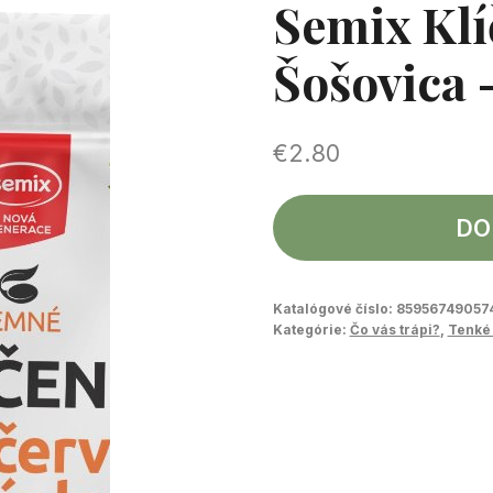
Semix Klí
Šošovica 
€
2.80
DO
Katalógové číslo:
85956749057
Kategórie:
Čo vás trápi?
,
Tenké 