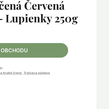
čená Červená
– Lupienky 250g
 OBCHODU
41
a hrubé črevo
,
Tráviaca sústava