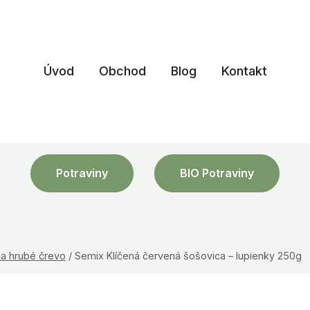
Úvod
Obchod
Blog
Kontakt
Potraviny
BIO Potraviny
a hrubé črevo
/
Semix Klíčená červená šošovica – lupienky 250g