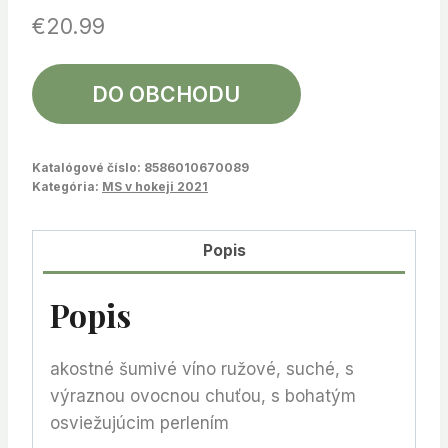
€
20.99
DO OBCHODU
Katalógové číslo:
8586010670089
Kategória:
MS v hokeji 2021
Popis
Popis
akostné šumivé víno ružové, suché, s
výraznou ovocnou chuťou, s bohatým
osviežujúcim perlením