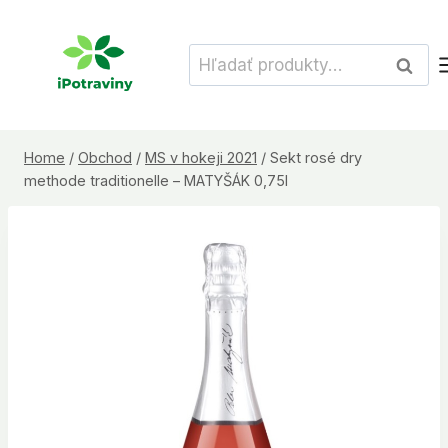
Skip
to
Hľadať:
Vyhľad
content
Home
/
Obchod
/
MS v hokeji 2021
/
Sekt rosé dry
methode traditionelle – MATYŠÁK 0,75l