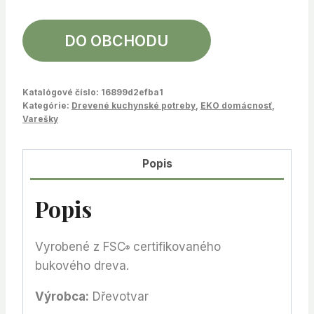
DO OBCHODU
Katalógové číslo:
16899d2efba1
Kategórie:
Drevené kuchynské potreby
,
EKO domácnosť
,
Varešky
Popis
Popis
Vyrobené z FSC
certifikovaného
®
bukového dreva.
Výrobca:
Dřevotvar