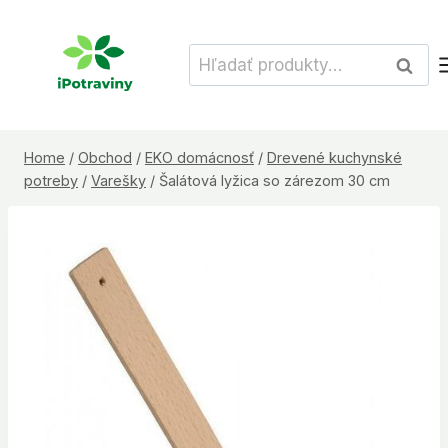
Skip
to
Hľadať:
Vyhľad
content
Home
/
Obchod
/
EKO domácnosť
/
Drevené kuchynské
potreby
/
Varešky
/
Šalátová lyžica so zárezom 30 cm