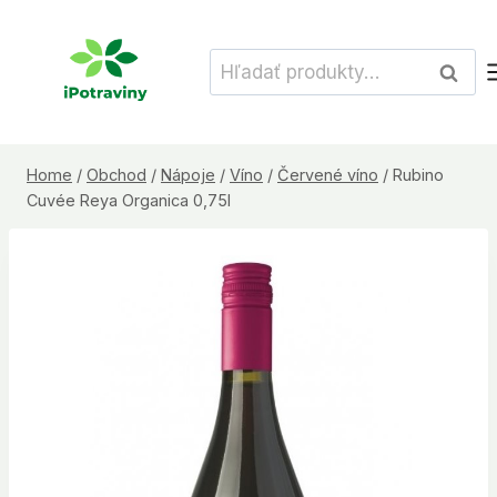
Skip
to
Hľadať:
Vyhľad
content
Home
/
Obchod
/
Nápoje
/
Víno
/
Červené víno
/
Rubino
Cuvée Reya Organica 0,75l