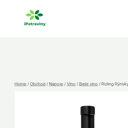
Skip
to
content
Home
/
Obchod
/
Nápoje
/
Víno
/
Biele víno
/
Rizling Rýnsk