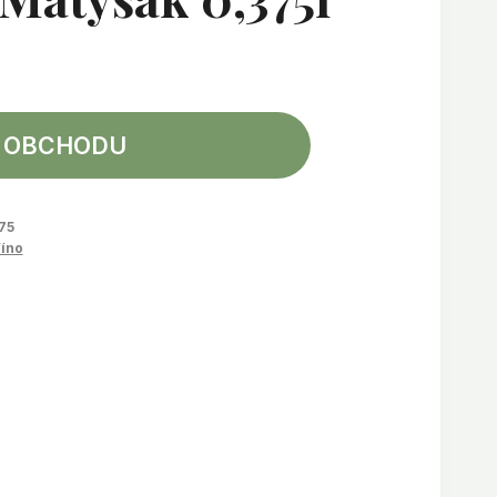
 OBCHODU
75
íno