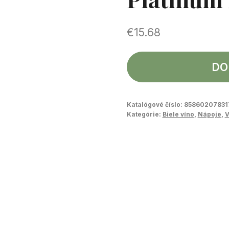
€
15.68
DO
Katalógové číslo:
85860207831
Kategórie:
Biele víno
,
Nápoje
,
V