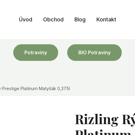
Úvod
Obchod
Blog
Kontakt
Potraviny
BIO Potraviny
y Prestige Platinum Matyšák 0,375l
Rizling R
Platinum 