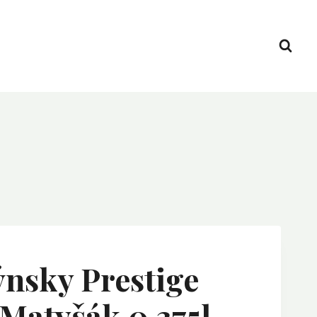
ýnsky Prestige
Matyšák 0,375l