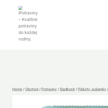
Skip
to
content
Home
/
Obchod
/
Potraviny
/
Sladkosti
/
Piškóty, sušienky