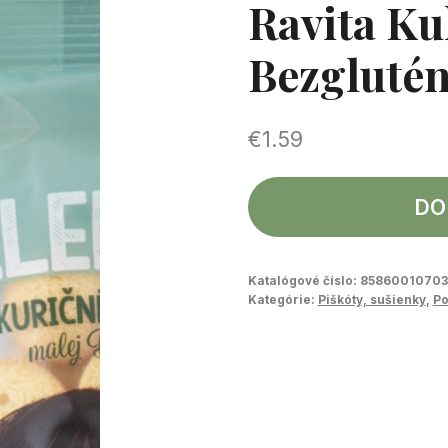
Ravita Ku
Bezglutén
€
1.59
DO
Katalógové číslo:
8586001070
Kategórie:
Piškóty, sušienky
,
Po