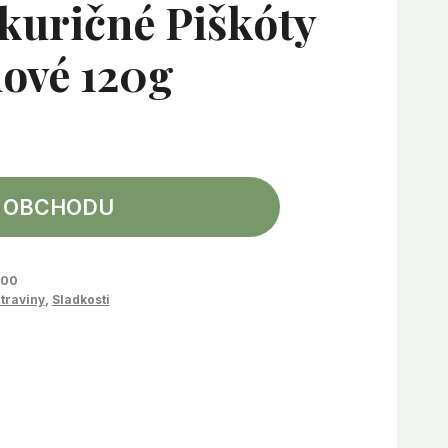
kuričné Piškóty
ové 120g
 OBCHODU
300
traviny
,
Sladkosti