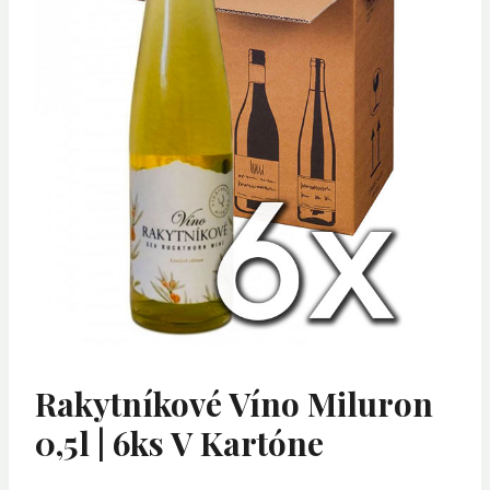
Rakytníkové Víno Miluron
0,5l | 6ks V Kartóne