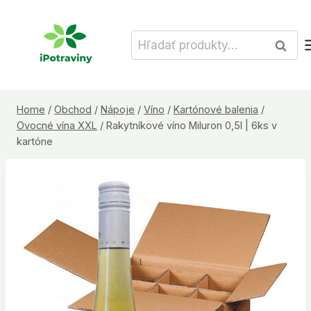
Skip
to
Hľadať:
Vyhľad
content
Home
/
Obchod
/
Nápoje
/
Víno
/
Kartónové balenia
/
Ovocné vína XXL
/
Rakytníkové víno Miluron 0,5l | 6ks v
kartóne