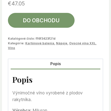
€
47.05
DO OBCHODU
Katalógové číslo:
ff6f3423f21d
Kategórie:
Kartónové balenia
,
Nápoje
,
Ovocné vína XXL
,
Víno
Popis
Popis
Výnimočné víno vyrobené z plodov
rakytníka.
Výrobca:
Miluron