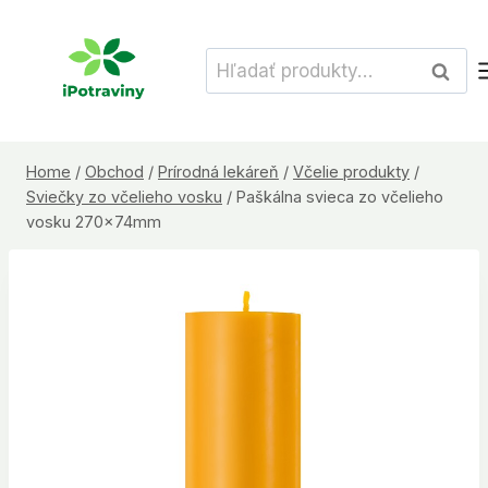
Skip
to
Hľadať:
Vyhľad
content
Home
/
Obchod
/
Prírodná lekáreň
/
Včelie produkty
/
Sviečky zo včelieho vosku
/
Paškálna svieca zo včelieho
vosku 270x74mm