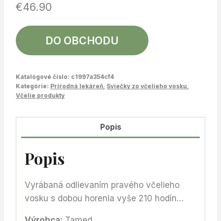
€
46.90
DO OBCHODU
Katalógové číslo:
c1997a354cf4
Kategórie:
Prírodná lekáreň
,
Sviečky zo včelieho vosku
,
Včelie produkty
Popis
Popis
Vyrábaná odlievaním pravého včelieho
vosku s dobou horenia vyše 210 hodín…
Výrobca:
Tamed