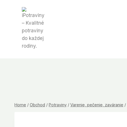
Skip
to
content
Home
/
Obchod
/
Potraviny
/
Varenie, pečenie, zaváranie
/