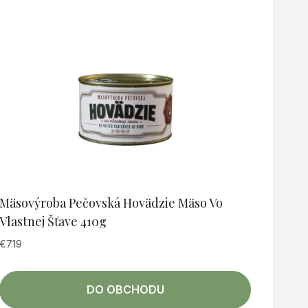
Mäsovýroba Pečovská Hovädzie Mäso Vo
Vlastnej Šťave 410g
€
7.19
DO OBCHODU