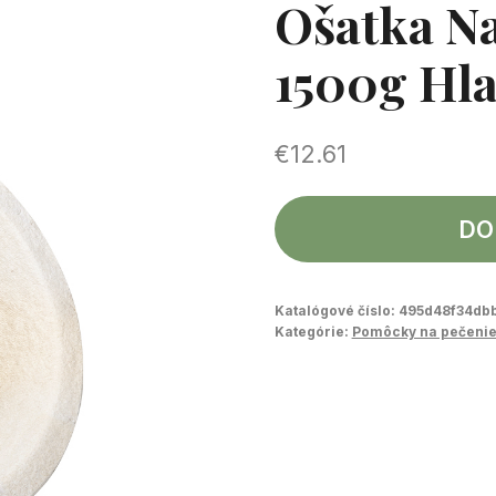
Ošatka Na
1500g Hl
€
12.61
DO
Katalógové číslo:
495d48f34db
Kategórie:
Pomôcky na pečeni