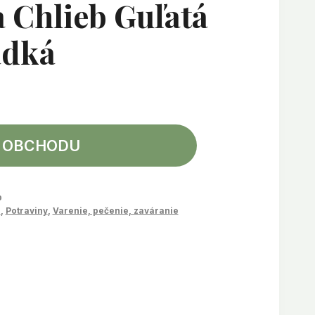
 Chlieb Guľatá
adká
 OBCHODU
b
e
,
Potraviny
,
Varenie, pečenie, zaváranie