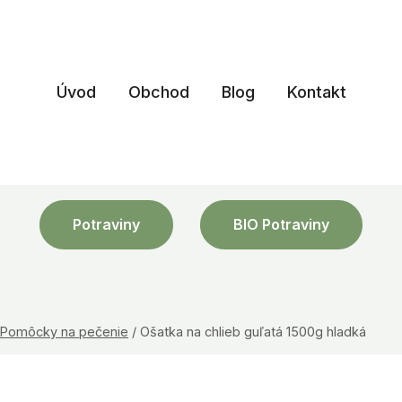
Úvod
Obchod
Blog
Kontakt
Potraviny
BIO Potraviny
Pomôcky na pečenie
/
Ošatka na chlieb guľatá 1500g hladká