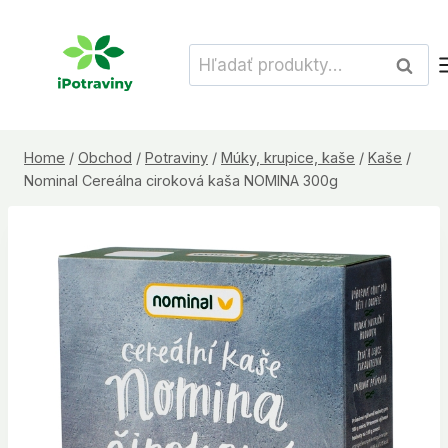
Skip
to
Hľadať:
Vyhľad
content
Home
/
Obchod
/
Potraviny
/
Múky, krupice, kaše
/
Kaše
/
Nominal Cereálna ciroková kaša NOMINA 300g