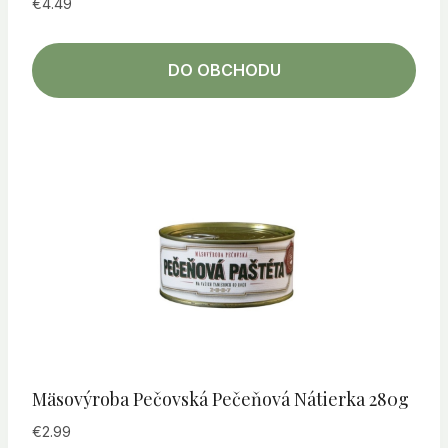
€
4.49
DO OBCHODU
Mäsovýroba Pečovská Pečeňová Nátierka 280g
€
2.99