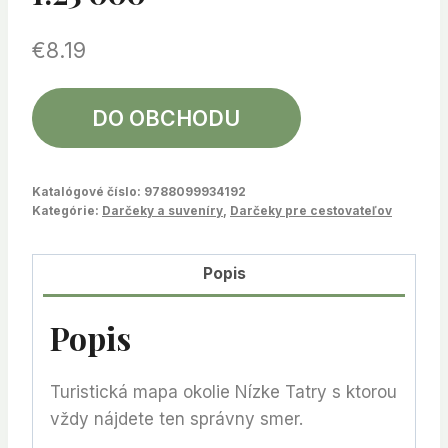
€
8.19
DO OBCHODU
Katalógové číslo:
9788099934192
Kategórie:
Darčeky a suveníry
,
Darčeky pre cestovateľov
Popis
Popis
Turistická mapa okolie Nízke Tatry s ktorou
vždy nájdete ten správny smer.