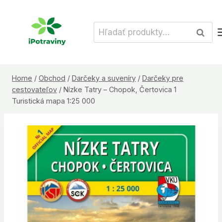
Skip
to
Hľadať:
Vyhľad
content
Home
/
Obchod
/
Darčeky a suveníry
/
Darčeky pre
cestovateľov
/
Nízke Tatry – Chopok, Čertovica 1
Turistická mapa 1:25 000