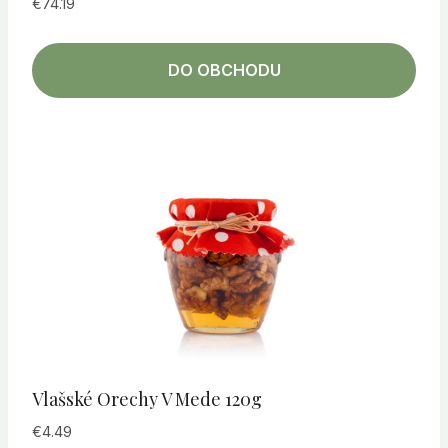
€
74.19
DO OBCHODU
Vlašské Orechy V Mede 120g
€
4.49