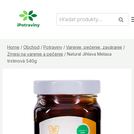
Skip
to
Hľadať:
Vyhľad
content
Home
/
Obchod
/
Potraviny
/
Varenie, pečenie, zaváranie
/
Zmesi na varenie a pečenie
/
Natural Jihlava Melasa
trstinová 540g