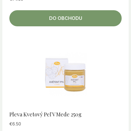
DO OBCHODU
Pleva Kvetový Peľ V Mede 250g
€
6.50