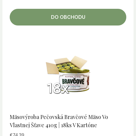
DO OBCHODU
Mäsovýroba Pečovská Bravčové Mäso Vo
Vlastnej Šťave 410g | 18ks V Kartóne
€
74.39