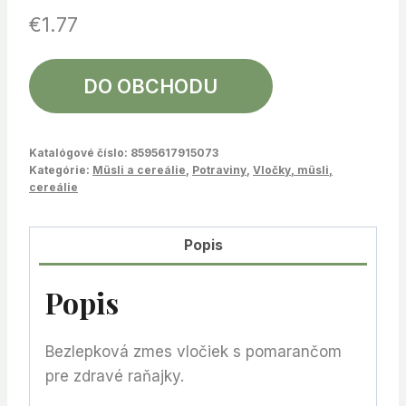
€
1.77
DO OBCHODU
Katalógové číslo:
8595617915073
Kategórie:
Müsli a cereálie
,
Potraviny
,
Vločky, müsli,
cereálie
Popis
Popis
Bezlepková zmes vločiek s pomarančom
pre zdravé raňajky.