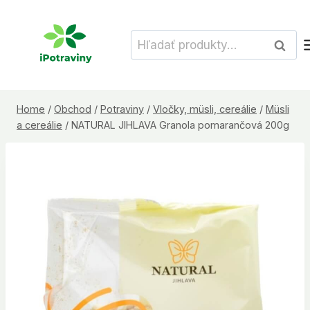
Skip
to
Hľadať:
Vyhľad
content
Home
/
Obchod
/
Potraviny
/
Vločky, müsli, cereálie
/
Müsli
a cereálie
/
NATURAL JIHLAVA Granola pomarančová 200g