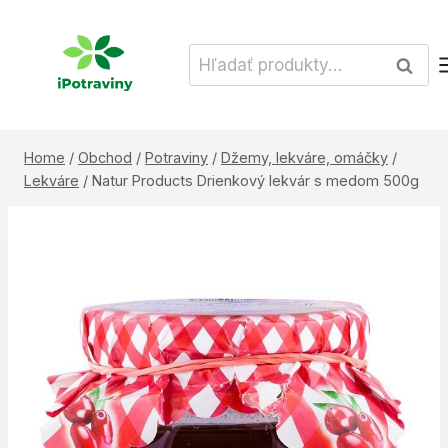
Skip
to
Hľadať:
Vyhľad
content
Home
/
Obchod
/
Potraviny
/
Džemy, lekváre, omáčky
/
Lekváre
/
Natur Products Drienkový lekvár s medom 500g