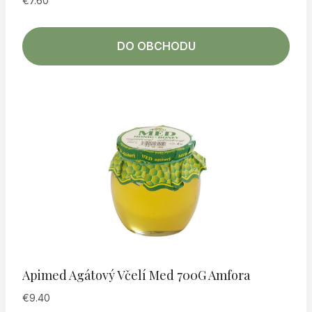
€
7.60
DO OBCHODU
Apimed Agátový Včelí Med 700G Amfora
€
9.40