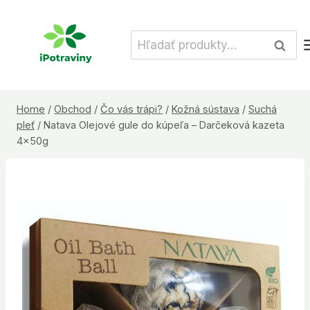
Skip
to
Hľadať:
Vyhľad
content
Home
/
Obchod
/
Čo vás trápi?
/
Kožná sústava
/
Suchá
pleť
/
Natava Olejové gule do kúpeľa – Darčeková kazeta
4x50g