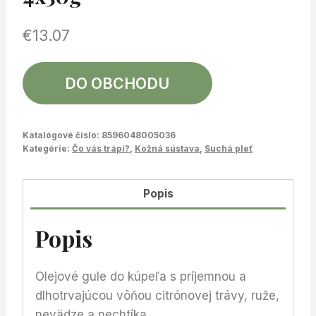
€
13.07
DO OBCHODU
Katalógové číslo:
8596048005036
Kategórie:
Čo vás trápi?
,
Kožná sústava
,
Suchá pleť
Popis
Popis
Olejové gule do kúpeľa s príjemnou a
dlhotrvajúcou vôňou citrónovej trávy, ruže,
nevädze a nechtíka.