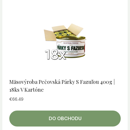
Mäsovýroba Pečovská Párky S Fazuľou 400g |
18ks V Kartóne
€
66.49
DO OBCHODU