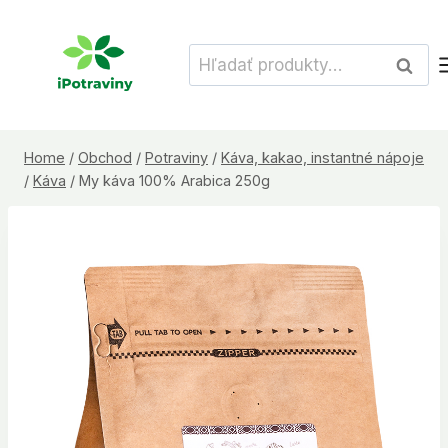
Skip
to
Hľadať:
Vyhľad
content
Home
/
Obchod
/
Potraviny
/
Káva, kakao, instantné nápoje
/
Káva
/
My káva 100% Arabica 250g