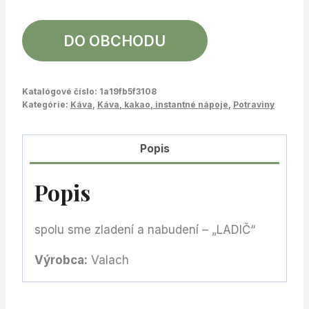
DO OBCHODU
Katalógové číslo:
1a19fb5f3108
Kategórie:
Káva
,
Káva, kakao, instantné nápoje
,
Potraviny
Popis
Popis
spolu sme zladení a nabudení – „LADIČ“
Výrobca:
Valach