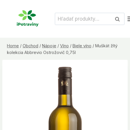
Skip
to
Hľadať:
Vyhľad
content
Home
/
Obchod
/
Nápoje
/
Víno
/
Biele víno
/
Muškát žltý
kolekcia Abbrevio Ostrožovič 0,75l