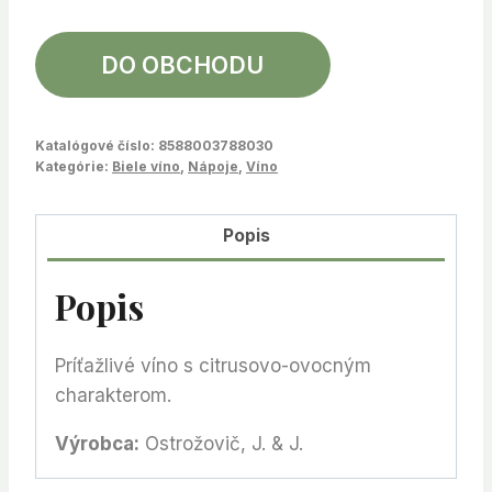
DO OBCHODU
Katalógové číslo:
8588003788030
Kategórie:
Biele víno
,
Nápoje
,
Víno
Popis
Popis
Príťažlivé víno s citrusovo-ovocným
charakterom.
Výrobca:
Ostrožovič, J. & J.