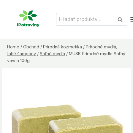
Skip
to
Hľadať:
Vyhľad
content
Home
/
Obchod
/
Prírodná kozmetika
/
Prírodné mydlá,
tuhé šampóny
/
Soľné mydlá
/
MUSK Prírodné mydlo Soľný
vavrín 100g