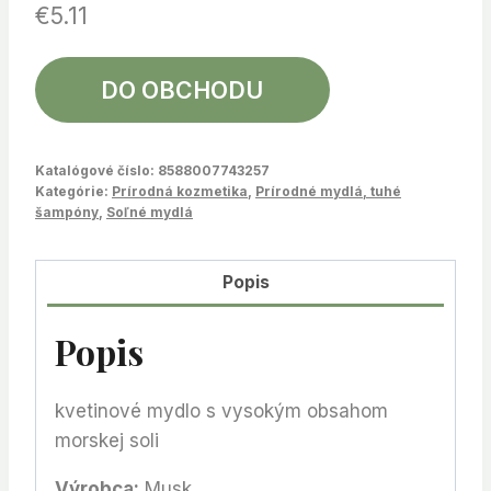
€
5.11
DO OBCHODU
Katalógové číslo:
8588007743257
Kategórie:
Prírodná kozmetika
,
Prírodné mydlá, tuhé
šampóny
,
Soľné mydlá
Popis
Popis
kvetinové mydlo s vysokým obsahom
morskej soli
Výrobca:
Musk