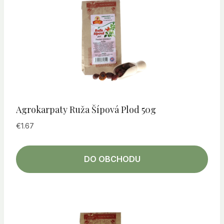
Agrokarpaty Ruža Šípová Plod 50g
€
1.67
DO OBCHODU