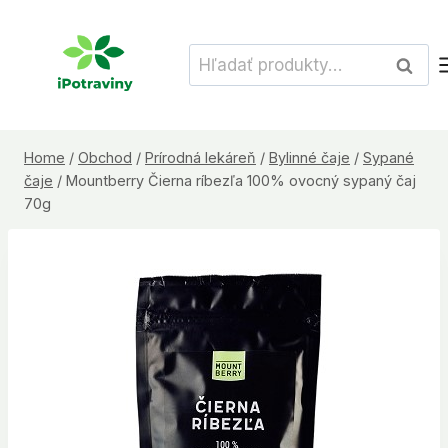
Skip
to
Hľadať:
Vyhľad
content
Home
/
Obchod
/
Prírodná lekáreň
/
Bylinné čaje
/
Sypané
čaje
/
Mountberry Čierna ríbezľa 100% ovocný sypaný čaj
70g