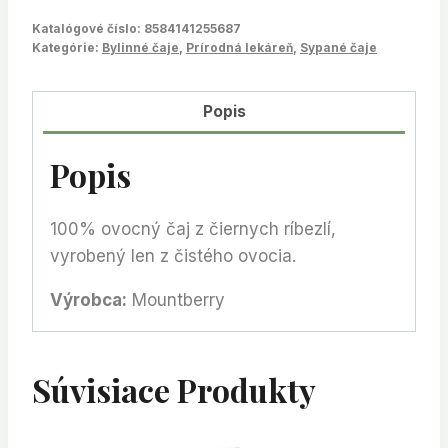
Katalógové číslo:
8584141255687
Kategórie:
Bylinné čaje
,
Prírodná lekáreň
,
Sypané čaje
Popis
Popis
100% ovocný čaj z čiernych ríbezlí,
vyrobený len z čistého ovocia.
Výrobca:
Mountberry
Súvisiace Produkty