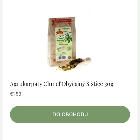
Agrokarpaty Chmeľ Obyčajný Šištice 30g
€
1.58
DO OBCHODU