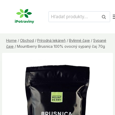
Skip
to
Hľadať:
Vyhľad
content
Home
/
Obchod
/
Prírodná lekáreň
/
Bylinné čaje
/
Sypané
čaje
/
Mountberry Brusnica 100% ovocný sypaný čaj 70g